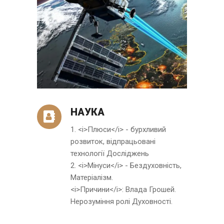
НАУКА
1. <i>Плюси</i> - бурхливий
розвиток, відпрацьовані
технології Досліджень
2. <i>Мінуси</i> - Бездуховність,
Матеріалізм.
<i>Причини</i>: Влада Грошей.
Нерозуміння ролі Духовності.