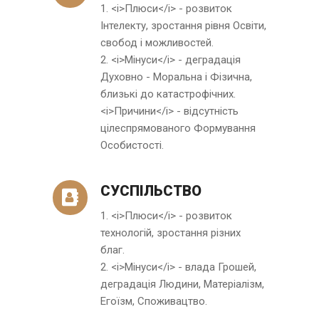
1. <i>Плюси</i> - розвиток
Інтелекту, зростання рівня Освіти,
свобод і можливостей.
2. <i>Мінуси</i> - деградація
Духовно - Моральна і Фізична,
близькі до катастрофічних.
<i>Причини</i> - відсутність
цілеспрямованого Формування
Особистості.
СУСПІЛЬСТВО
1. <i>Плюси</i> - розвиток
технологій, зростання різних
благ.
2. <i>Мінуси</i> - влада Грошей,
деградація Людини, Матеріалізм,
Егоїзм, Споживацтво.