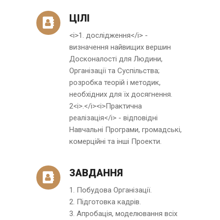
ЦІЛІ
<i>1. дослідження</i> -
визначення найвищих вершин
Досконалості для Людини,
Організації та Суспільства;
розробка теорій і методик,
необхідних для їх досягнення.
2<i>.</i><i>Практична
реалізація</i> - відповідні
Навчальні Програми, громадські,
комерційні та інші Проекти.
ЗАВДАННЯ
1. Побудова Організації.
2. Підготовка кадрів.
3. Апробація, моделювання всіх