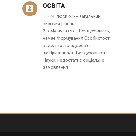
ОСВІТА
1. <i>Плюси</i> - загальний
високий рівень.
2. <i>Мінуси</i> - Бездуховність,
немає Формування Особистості,
вади, втрата здоров'я.
<i>Причини</i>: Бездуховність
Науки, недостатнє соціальне
замовлення.