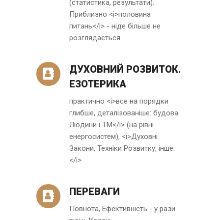
(статистика, результати).
Приблизно <i>половина
питань</i> - ніде більше не
розглядається.
ДУХОВНИЙ РОЗВИТОК.
ЕЗОТЕРИКА
практично <i>все на порядки
глибше, деталізованіше: будова
Людини і ТМ</i> (на рівні
енергосистем), <i>Духовні
Закони, Техніки Розвитку, інше.
</i>
ПЕРЕВАГИ
Повнота, Ефективність - у рази