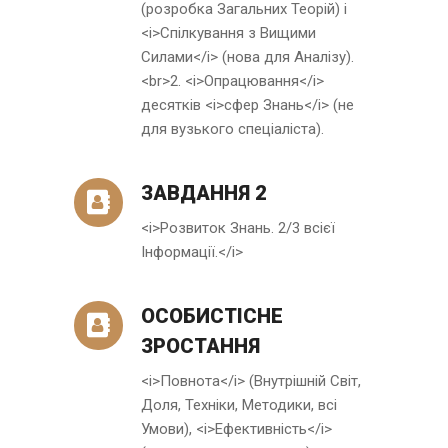
(розробка Загальних Теорій) і
<i>Спілкування з Вищими
Силами</i> (нова для Аналізу).
<br>2. <i>Опрацювання</i>
десятків <i>сфер Знань</i> (не
для вузького спеціаліста).
ЗАВДАННЯ 2
<i>Розвиток Знань. 2/3 всієї
Інформації.</i>
ОСОБИСТІСНЕ
ЗРОСТАННЯ
<i>Повнота</i> (Внутрішній Світ,
Доля, Техніки, Методики, всі
Умови), <i>Ефективність</i>