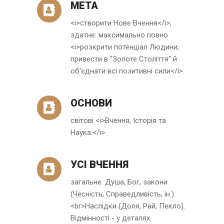
МЕТА
<i>створити Нове Вчення</i>,
здатне: максимально повно
<i>розкрити потенціал Людини,
привести в "Золоте Століття" й
об'єднати всі позитивні сили</i>.
ОСНОВИ
світові <i>Вчення, Історія та
Наука.</i>
УСІ ВЧЕННЯ
загальне: Душа, Бог, закони
(Чесність, Справедливість, ін.).
<br>Наслідки (Доля, Рай, Пекло).
Відмінності - у деталях.