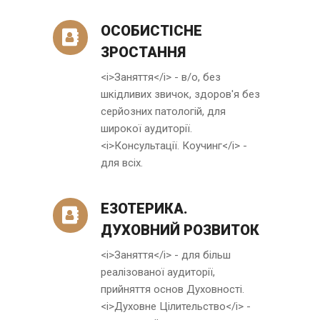
ОСОБИСТІСНЕ
ЗРОСТАННЯ
<i>Заняття</i> - в/о, без
шкідливих звичок, здоров'я без
серйозних патологій, для
широкої аудиторії.
<i>Консультації. Коучинг</i> -
для всіх.
ЕЗОТЕРИКА.
ДУХОВНИЙ РОЗВИТОК
<i>Заняття</i> - для більш
реалізованої аудиторії,
прийняття основ Духовності.
<i>Духовне Цілительство</i> -