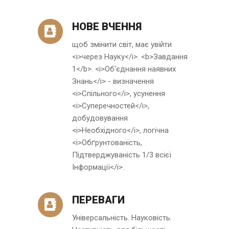
НОВЕ ВЧЕННЯ
щоб змінити світ, має увійти
<i>через Науку</i>. <b>Завдання
1</b>. <i>Об'єднання наявних
Знань</i> - визначення
<i>Спільного</i>, усунення
<i>Суперечностей</i>,
добудовування
<i>Необхідного</i>, логічна
<i>Обґрунтованість,
Підтверджуваність 1/3 всієї
Інформації</i>.
ПЕРЕВАГИ
Універсальність. Науковість.