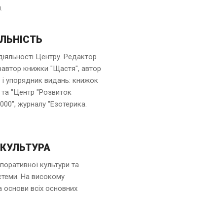
.
ЛЬНІСТЬ
діяльності Центру. Редактор
івавтор книжки "Щастя", автор
р і упорядник видань: книжок
" та "Центр "Розвиток
000", журналу "Езотерика.
 КУЛЬТУРА
поративної культури та
стеми. На високому
а основи всіх основних