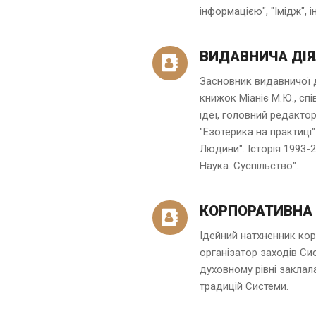
інформацією", "Імідж", ін
ВИДАВНИЧА ДІЯ
Засновник видавничої 
книжок Міаніє М.Ю., сп
ідеї, головний редакто
"Езотерика на практиці
Людини". Історія 1993-2
Наука. Суспільство".
КОРПОРАТИВНА
Ідейний натхненник кор
організатор заходів Си
духовному рівні заклал
традицій Системи.