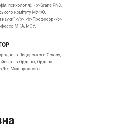
фія, психологія), <b>Grand Ph.D.
ського комітету МУФО,
ч науки".</b> <b>Професор</b>
офесор МКА, МСУ.
ТОР
ародного Лицарського Союзу,
тійського Орденів, Ордена
р</b>: Міжнародного
.
вна