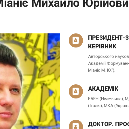
іаніє Михайло Юрійов
ПРЕЗИДЕНТ-З
КЕРІВНИК
Авторського науков
Академії Формуванн
Міаніє М. Ю.").
АКАДЕМІК
ЕАЕН (Німеччина), МД
(Італія), МКА (Україн
ДОКТОР. ПРО