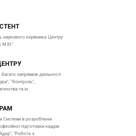
ИСТЕНТ
, наукового керівника Центру
є М.Ю."
ЦЕНТРУ
а багато напрямків діяльності
ура", "Контроль",
генства та ін.
ГРАМ
а Системи в розробленні
офесійної підготовки кадрів.
ідер", "Робота з