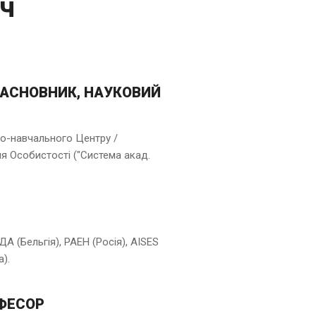
ич
АСНОВНИК, НАУКОВИЙ
о-навчального Центру /
я Особистості ("Система акад.
А (Бельгія), РАЕН (Росія), AISES
а).
ФЕСОР