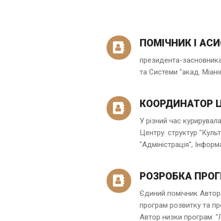
ПОМІЧНИК І АС
президента-засновника
та Системи "акад. Міані
КООРДИНАТОР 
У різний час курирувал
Центру: структур "Культ
"Адміністрація", Інформа
РОЗРОБКА ПРО
Єдиний помічник Автор
програм розвитку та пр
Автор низки програм: "Л