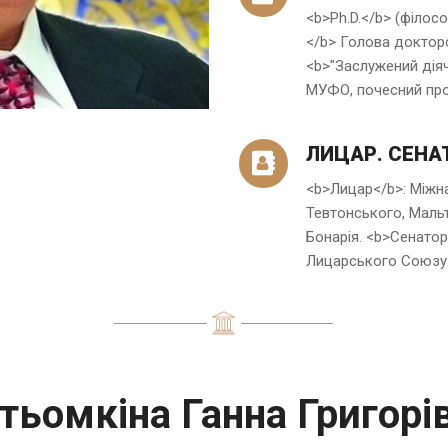
<b>Ph.D.</b> (філосо
</b> Голова доктор
<b>"Заслужений дія
МУФО, почесний пр
ЛИЦАР. СЕНА
<b>Лицар</b>: Міжн
Тевтонського, Маль
Бонарія. <b>Сенато
Лицарського Союзу
тьомкіна Ганна Григорі