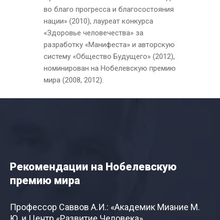
во благо прогресса и благосостояния
нации» (2010), лауреат конкурса
«Здоровье человечества» за
разработку «Манифеста» и авторскую
систему «Общество Будущего» (2012),
номинирован на Нобелевскую премию
мира (2008, 2012).
Рекомендации на Нобелевскую
премию мира
Профессор Саввов А.И.: «Академик Миание М.
Ю. и Центр «Развитие Человека»